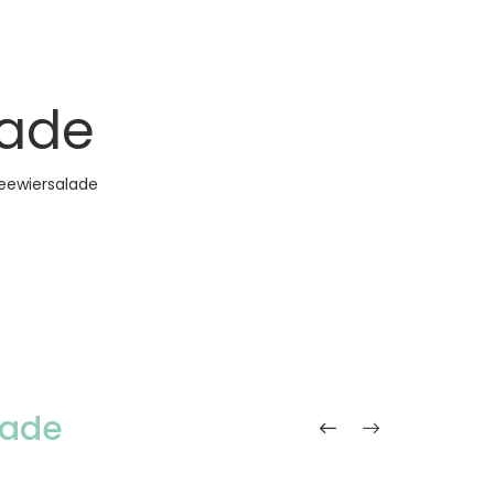
lade
eewiersalade
lade