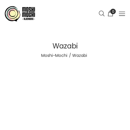
0
Wazabi
Moshi-Mochi
Wazabi