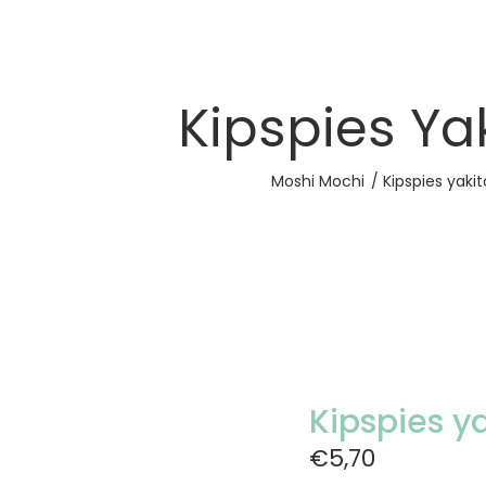
Kipspies Yak
Moshi Mochi
Kipspies yakit
Kipspies ya
€5,70