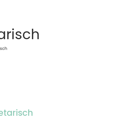
arisch
isch
tarisch